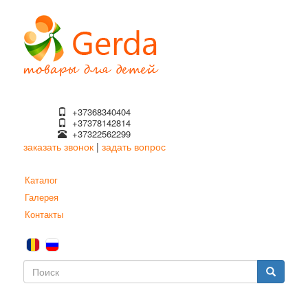
Перейти
к
основному
содержанию
+37368340404
+37378142814
+37322562299
заказать звонок
|
задать вопрос
Каталог
Галерея
Контакты
Форма
поиска
Поиск