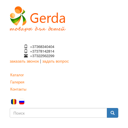
Перейти
к
основному
содержанию
+37368340404
+37378142814
+37322562299
заказать звонок
|
задать вопрос
Каталог
Галерея
Контакты
Форма
поиска
Поиск