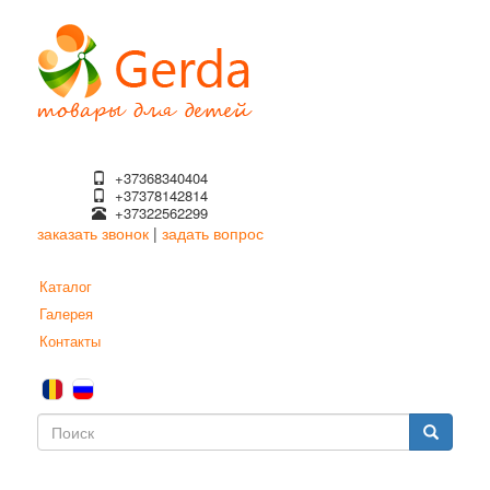
Перейти
к
основному
содержанию
+37368340404
+37378142814
+37322562299
заказать звонок
|
задать вопрос
Каталог
Галерея
Контакты
Форма
поиска
Поиск