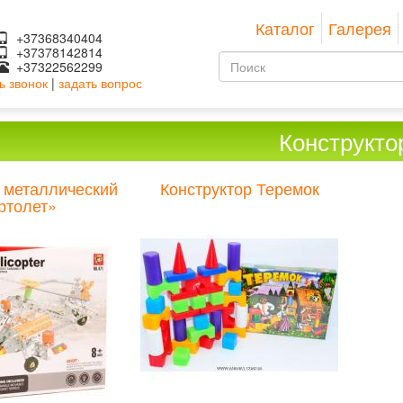
Каталог
Галерея
+37368340404
+37378142814
Форма
+37322562299
ь звонок
|
задать вопрос
поиска
Поиск
Конструкто
 металлический
Конструктор Теремок
ртолет»