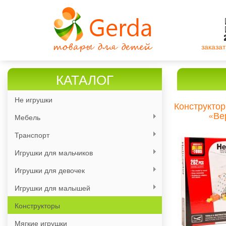
Перейти
к
основному
содержанию
заказат
КАТАЛОГ
Не игрушки
Конструктор
«Ве
Мебель
Транспорт
Игрушки для мальчиков
Игрушки для девочек
Игрушки для малышей
Конструкторы
Мягкие игрушки