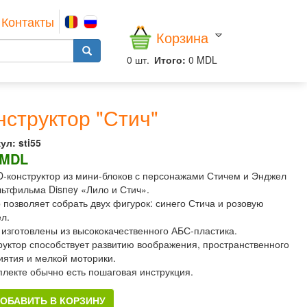
Контакты
Корзина
0
шт.
Итого:
0 MDL
нструктор "Стич"
ул:
sti55
 MDL
D-конструктор из мини-блоков с персонажами Стичем и Энджел
льтфильма Disney «Лило и Стич».
 позволяет собрать двух фигурок: синего Стича и розовую
л.
 изготовлены из высококачественного АБС-пластика.
руктор способствует развитию воображения, пространственного
иятия и мелкой моторики.
плекте обычно есть пошаговая инструкция.
ОБАВИТЬ В КОРЗИНУ