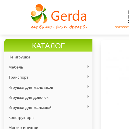
Перейти
к
основному
содержанию
заказат
КАТАЛОГ
Не игрушки
Мебель
Транспорт
Игрушки для мальчиков
Игрушки для девочек
Игрушки для малышей
Конструкторы
Мягкие игрушки