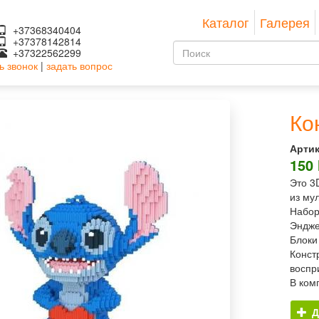
Каталог
Галерея
+37368340404
+37378142814
Форма
+37322562299
ь звонок
|
задать вопрос
поиска
Поиск
Ко
Артик
150
Это 3
из му
Набор
Эндже
Блоки
Конст
воспр
В ком
Д