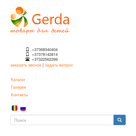
Перейти
к
основному
содержанию
+37368340404
+37378142814
+37322562299
заказать звонок
|
задать вопрос
Каталог
Галерея
Контакты
Форма
поиска
Поиск