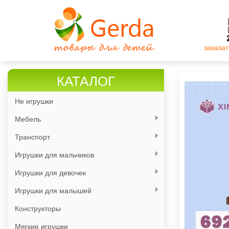
Перейти
к
основному
содержанию
заказат
КАТАЛОГ
Не игрушки
Мебель
Транспорт
Игрушки для мальчиков
Игрушки для девочек
Игрушки для малышей
Конструкторы
Мягкие игрушки