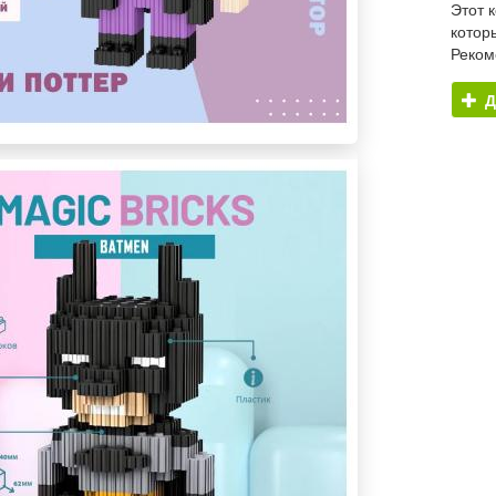
Этот 
котор
Реком
Д