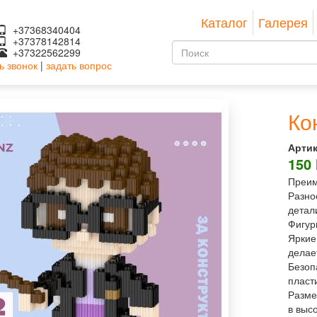
Каталог
Галерея
+37368340404
+37378142814
Форма
+37322562299
ь звонок
|
задать вопрос
поиска
Поиск
Ко
Артик
150
Преим
Разно
детал
Фигур
Яркие
делае
Безоп
пласт
Разме
в высо