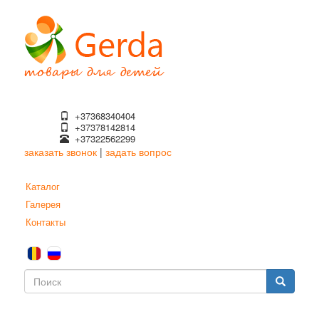
Перейти
к
основному
содержанию
+37368340404
+37378142814
+37322562299
заказать звонок
|
задать вопрос
Каталог
Галерея
Контакты
Форма
поиска
Поиск