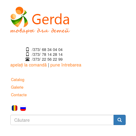
Mergi
la
conţinutul
principal
/373/ 68 34 04 04
/373/ ‎78 14 28 14
/373/ 22 56 22 99
apelați la comandă
|
pune întrebarea
Catalog
Galerie
Contacte
Formular
de
Căutare