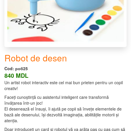
Robot de desen
Cod:
роб25
840 MDL
Un artist robot interactiv este cel mai bun prieten pentru un copil
creativ!
Faceți cunoștință cu asistentul inteligent care transformă
învățarea într-un joc!
El desenează el însuși, îi ajută pe copii să învețe elementele de
bază ale desenului, își dezvoltă imaginația, abilitățile motorii și
atenția.
Doar introduceți un card și robotul vă va arăta pas cu pas cum să