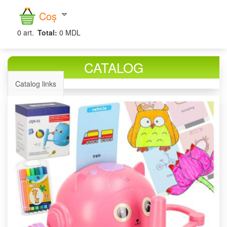
căutare
Coș
0
art.
Total:
0 MDL
CATALOG
Catalog links