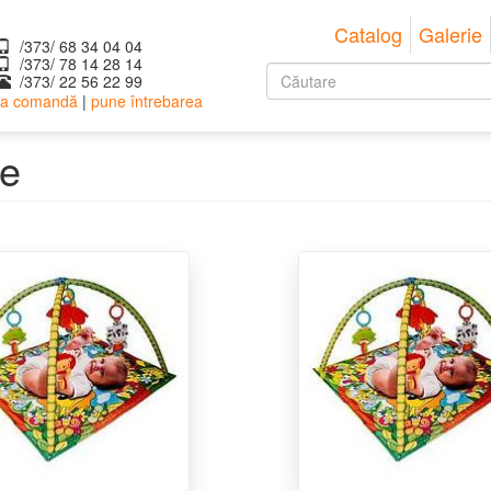
Catalog
Galerie
/373/ 68 34 04 04
/373/ ‎78 14 28 14
Formular
/373/ 22 56 22 99
 la comandă
|
pune întrebarea
de
Căutare
căutare
ie