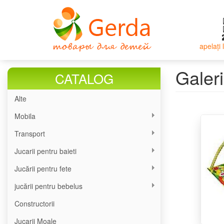
Mergi
la
conţinutul
principal
apelați
Galer
CATALOG
Alte
Mobila
Transport
Jucarii pentru baieti
Jucării pentru fete
jucării pentru bebelus
Constructorii
Jucarii Moale