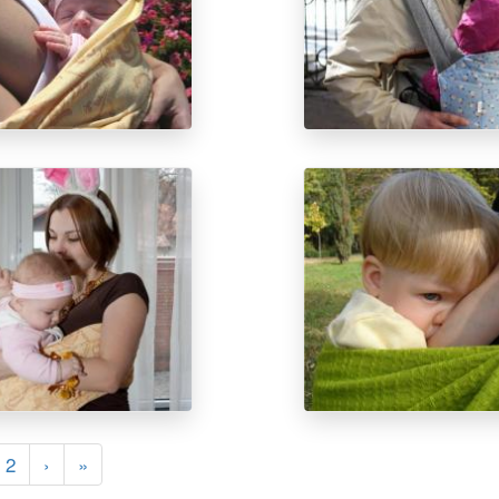
2
›
»