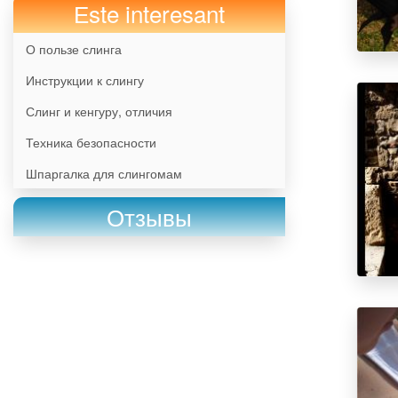
Еste interesant
О пользе слинга
Инструкции к слингу
Слинг и кенгуру, отличия
Техника безопасности
Шпаргалка для слингомам
Отзывы