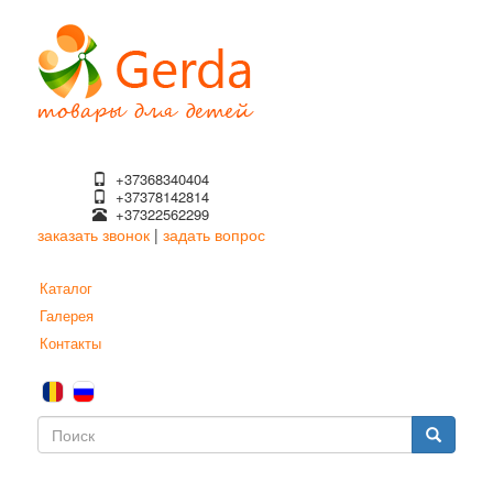
Перейти
к
основному
содержанию
+37368340404
+37378142814
+37322562299
заказать звонок
|
задать вопрос
Каталог
Галерея
Контакты
Форма
поиска
Поиск