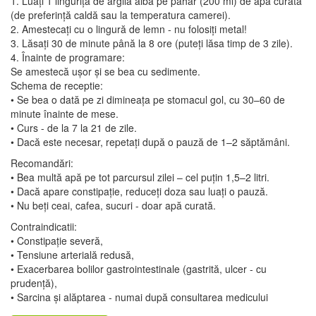
1. Luați 1 linguriță de argilă albă pe pahar (200 ml) de apă curată
(de preferință caldă sau la temperatura camerei).
2. Amestecați cu o lingură de lemn - nu folosiți metal!
3. Lăsați 30 de minute până la 8 ore (puteți lăsa timp de 3 zile).
4. Înainte de programare:
Se amestecă ușor și se bea cu sedimente.
Schema de receptie:
• Se bea o dată pe zi dimineața pe stomacul gol, cu 30–60 de
minute înainte de mese.
• Curs - de la 7 la 21 de zile.
• Dacă este necesar, repetaţi după o pauză de 1–2 săptămâni.
Recomandări:
• Bea multă apă pe tot parcursul zilei – cel puțin 1,5–2 litri.
• Dacă apare constipație, reduceți doza sau luați o pauză.
• Nu beți ceai, cafea, sucuri - doar apă curată.
Contraindicatii:
• Constipație severă,
• Tensiune arterială redusă,
• Exacerbarea bolilor gastrointestinale (gastrită, ulcer - cu
prudență),
• Sarcina și alăptarea - numai după consultarea medicului