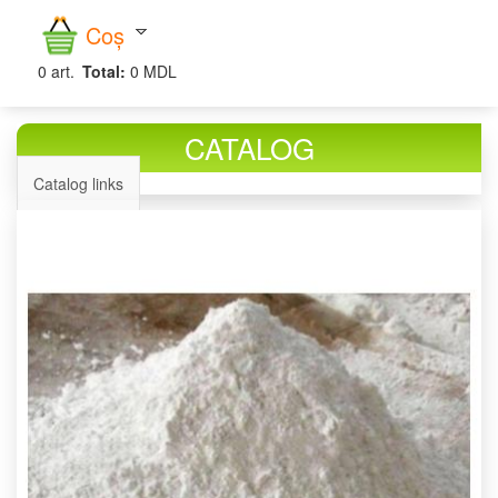
căutare
Coș
0
art.
Total:
0 MDL
CATALOG
Catalog links