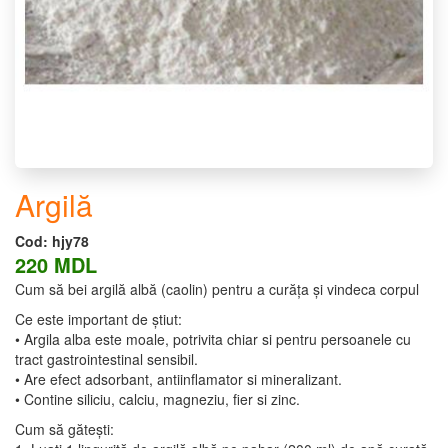
Argilă
Cod:
hjy78
220 MDL
Cum să bei argilă albă (caolin) pentru a curăța și vindeca corpul
Ce este important de știut:
• Argila alba este moale, potrivita chiar si pentru persoanele cu
tract gastrointestinal sensibil.
• Are efect adsorbant, antiinflamator si mineralizant.
• Contine siliciu, calciu, magneziu, fier si zinc.
Cum să gătești: