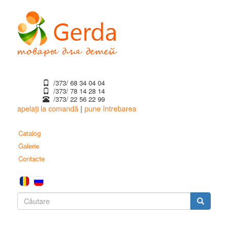
Mergi
la
conţinutul
principal
/373/ 68 34 04 04
/373/ ‎78 14 28 14
/373/ 22 56 22 99
apelați la comandă
|
pune întrebarea
Catalog
Galerie
Contacte
Formular
de
Căutare