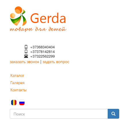
Перейти
к
основному
содержанию
+37368340404
+37378142814
+37322562299
заказать звонок
|
задать вопрос
Каталог
Галерея
Контакты
Форма
поиска
Поиск