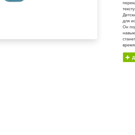
перек
текст
Детск
для и
Он по
навык
стане
время
Д