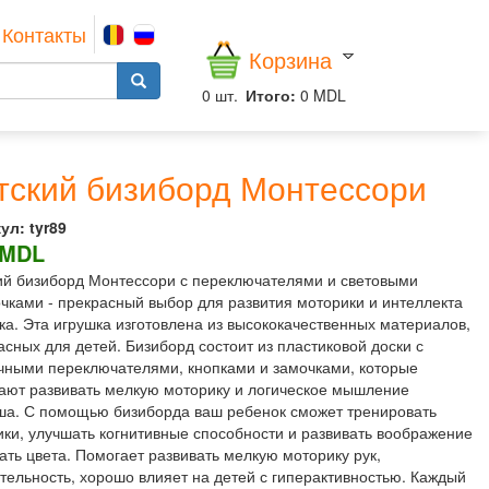
Контакты
Корзина
0
шт.
Итого:
0 MDL
тский бизиборд Монтессори
ул:
tyr89
 MDL
ий бизиборд Монтессори с переключателями и световыми
чками - прекрасный выбор для развития моторики и интеллекта
ка. Эта игрушка изготовлена из высококачественных материалов,
асных для детей. Бизиборд состоит из пластиковой доски с
чными переключателями, кнопками и замочками, которые
ают развивать мелкую моторику и логическое мышление
а. С помощью бизиборда ваш ребенок сможет тренировать
ики, улучшать когнитивные способности и развивать воображение
чать цвета. Помогает развивать мелкую моторику рук,
тельность, хорошо влияет на детей с гиперактивностью. Каждый