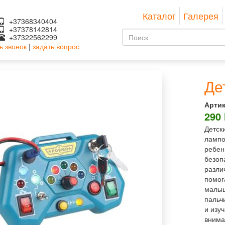
Каталог
Галерея
+37368340404
+37378142814
Форма
+37322562299
ь звонок
|
задать вопрос
поиска
Поиск
Де
Артик
290
Детск
лампо
ребен
безоп
разли
помог
малыш
пальч
и изу
внима