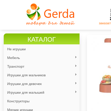
Перейти
к
основному
содержанию
заказат
КАТАЛОГ
Не игрушки
Мебель
Транспорт
Игрушки для мальчиков
Игрушки для девочек
Игрушки для малышей
Конструкторы
Мягкие игрушки