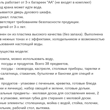
ль работает от 3-х батареек "АА" (не входят в комплект)
под крана может идти вода.
рывается дверь духового шкафа.
ериал: пластик.
тветствует требованиям безопасности продукции.
детей от 3-х лет.
нен он из пластика высокого качества (без запаха). Выполнена
 в нежных тонах и с эффектами, холодильником и возможностью
ьзования настоящей воды.
ущества модели:
помпа, можно использовать воду,
 посуды и продуктов. Всего 38 предметов,
 посуды - сковорода, кастрюля, столовые приборы, тарелки и
-салатница, стаканчик, бутылочки и баночки для специй и
ав.
 продуктов - упаковки с печеньем, креветка, готовые блюда
ски и яичница), набор овощей и зелени, готовые дольки.
альные предметы - меловая доска для составления меню, 2
 в упаковке, мягкая губка для стирания с меловой доски.
ные элементы: столешница, мойка с водой, стойка, полочки,
ильник, рабочий стол, вытяжка.