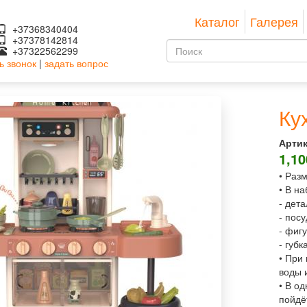
Каталог
Галерея
+37368340404
+37378142814
Форма
+37322562299
ь звонок
|
задать вопрос
поиска
Поиск
Ку
Артик
1,1
• Раз
• В на
- дета
- посу
- фиг
- губк
• При
воды 
• В о
пойдё