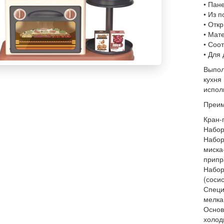
• Пане
• Из 
• Отк
• Мат
• Соо
• Для 
Выпол
кухня
испол
Преим
Кран-
Набор
Набор
миска
припр
Набор
(соси
Специ
мелка
Основ
холод