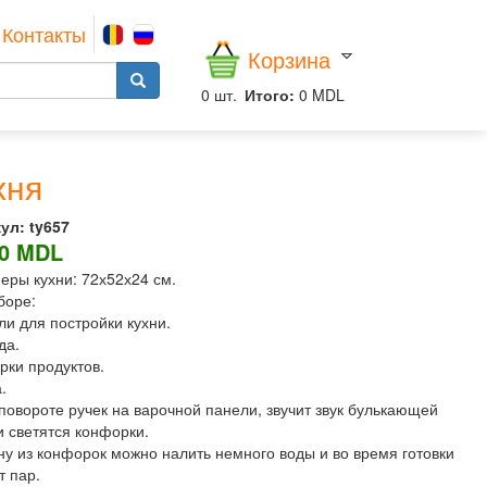
Контакты
Корзина
0
шт.
Итого:
0 MDL
хня
ул:
ty657
00 MDL
меры кухни: 72х52х24 см.
боре:
ли для постройки кухни.
да.
урки продуктов.
а.
 повороте ручек на варочной панели, звучит звук булькающей
и светятся конфорки.
дну из конфорок можно налить немного воды и во время готовки
т пар.