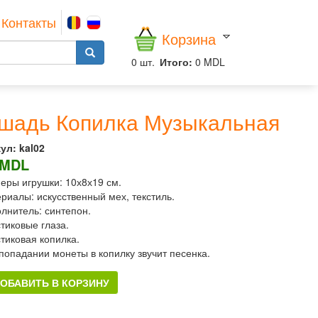
Контакты
Корзина
0
шт.
Итого:
0 MDL
шадь Копилка Музыкальная
ул:
kal02
 MDL
меры игрушки: 10х8х19 см.
ериалы: искусственный мех, текстиль.
олнитель: синтепон.
стиковые глаза.
стиковая копилка.
 попадании монеты в копилку звучит песенка.
ОБАВИТЬ В КОРЗИНУ