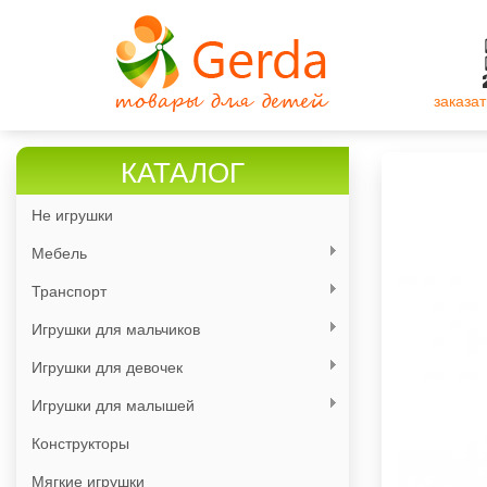
Перейти
к
основному
содержанию
заказат
КАТАЛОГ
Не игрушки
Мебель
Транспорт
Игрушки для мальчиков
Игрушки для девочек
Игрушки для малышей
Конструкторы
Мягкие игрушки