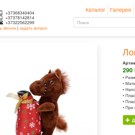
Каталог
Галерея
+37368340404
+37378142814
Форма
+37322562299
ь звонок
|
задать вопрос
поиска
Поиск
Ло
Артик
290
• Раз
• Мат
• Нап
• Пла
• Пла
• При
Д