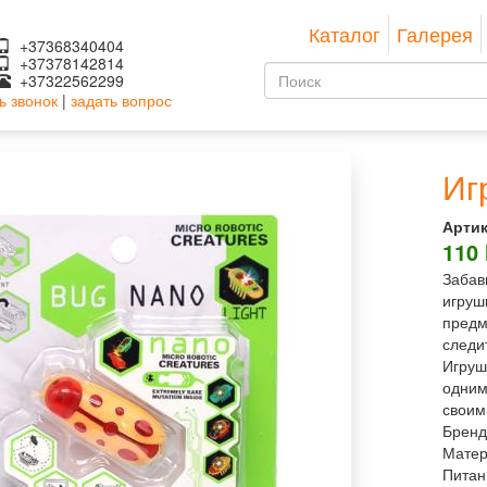
Каталог
Галерея
+37368340404
+37378142814
Форма
+37322562299
ь звонок
|
задать вопрос
поиска
Поиск
Иг
Артик
110
Забав
игруш
предм
следит
Игруш
одним
своим
Бренд
Матер
Питан