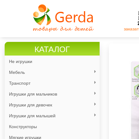
Перейти
к
основному
содержанию
заказат
КАТАЛОГ
Не игрушки
Мебель
Транспорт
Игрушки для мальчиков
Игрушки для девочек
Игрушки для малышей
Конструкторы
Мягкие игрушки