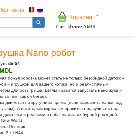
Контакты
Корзина
0
шт.
Итого:
0 MDL
рушка Nano робот
ул:
der54
 MDL
ная божья коровка может стать не только безобидной детской
кой и игрушкой для вашего котика, но и реалистичным
етом для розыгрыша. Детям нравится запускать нано жука и
ь за тем, как он бегает.
ка движется по кругу либо прямо (если выровнять лапки под
 углом). А некоторым взрослым нравится подшучивать над
и друзьями и родными и наблюдая за их бурной реакцией.
 New World
иал Пластик
ие 2 x LR44