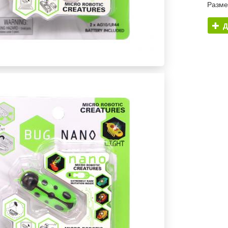
Разме
Д