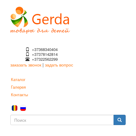
Перейти
к
основному
содержанию
+37368340404
+37378142814
+37322562299
заказать звонок
|
задать вопрос
Каталог
Галерея
Контакты
Форма
поиска
Поиск