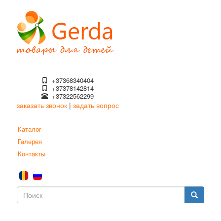
Перейти
к
основному
содержанию
+37368340404
+37378142814
+37322562299
заказать звонок
|
задать вопрос
Каталог
Галерея
Контакты
Форма
поиска
Поиск