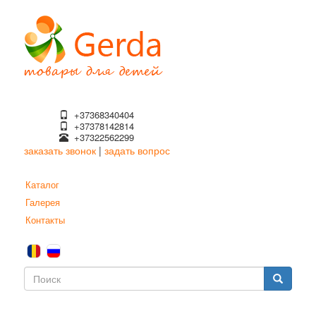
Перейти
к
основному
содержанию
+37368340404
+37378142814
+37322562299
заказать звонок
|
задать вопрос
Каталог
Галерея
Контакты
Форма
поиска
Поиск