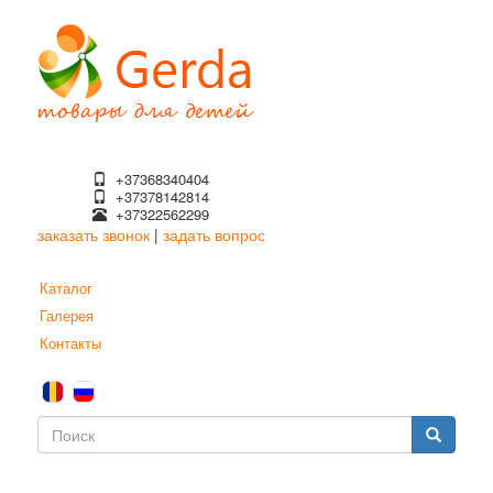
Перейти
к
основному
содержанию
+37368340404
+37378142814
+37322562299
заказать звонок
|
задать вопрос
Каталог
Галерея
Контакты
Форма
поиска
Поиск