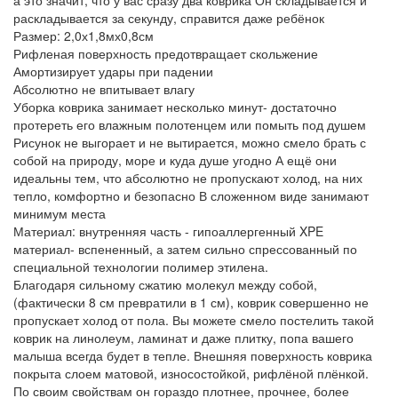
а это значит, что у вас сразу два коврика Он складывается и
раскладывается за секунду, справится даже ребёнок
Размер: 2,0х1,8мх0,8см
Рифленая поверхность предотвращает скольжение
Амортизирует удары при падении
Абсолютно не впитывает влагу
Уборка коврика занимает несколько минут- достаточно
протереть его влажным полотенцем или помыть под душем
Рисунок не выгорает и не вытирается, можно смело брать с
собой на природу, море и куда душе угодно А ещё они
идеальны тем, что абсолютно не пропускают холод, на них
тепло, комфортно и безопасно В сложенном виде занимают
минимум места
Материал: внутренняя часть - гипоаллергенный XPE
материал- вспененный, а затем сильно спрессованный по
специальной технологии полимер этилена.
Благодаря сильному сжатию молекул между собой,
(фактически 8 см превратили в 1 см), коврик совершенно не
пропускает холод от пола. Вы можете смело постелить такой
коврик на линолеум, ламинат и даже плитку, попа вашего
малыша всегда будет в тепле. Внешняя поверхность коврика
покрыта слоем матовой, износостойкой, рифлёной плёнкой.
По своим свойствам он гораздо плотнее, прочнее, более