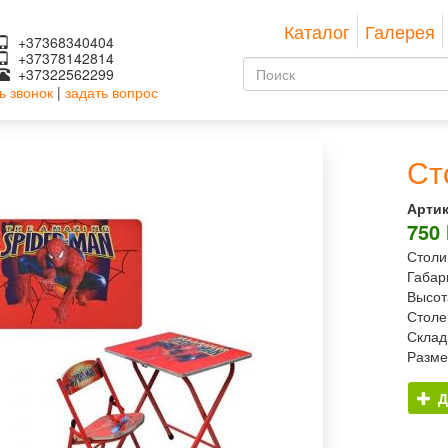
Каталог
Галерея
+37368340404
+37378142814
Форма
+37322562299
ь звонок
|
задать вопрос
поиска
Поиск
Ст
Артик
750
Столи
Габар
Высот
Столе
Склад
Разме
Д