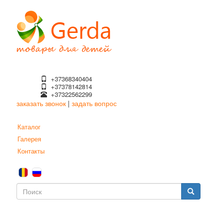
Перейти
к
основному
содержанию
+37368340404
+37378142814
+37322562299
заказать звонок
|
задать вопрос
Каталог
Галерея
Контакты
Форма
поиска
Поиск