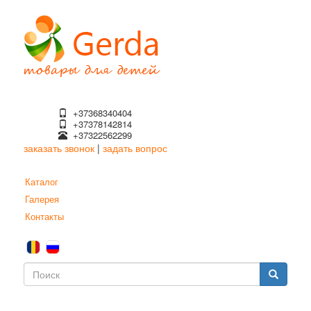
Перейти
к
основному
содержанию
+37368340404
+37378142814
+37322562299
заказать звонок
|
задать вопрос
Каталог
Галерея
Контакты
Форма
поиска
Поиск