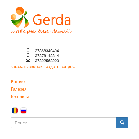
Перейти
к
основному
содержанию
+37368340404
+37378142814
+37322562299
заказать звонок
|
задать вопрос
Каталог
Галерея
Контакты
Форма
поиска
Поиск