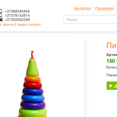
Каталог
Галерея
+37368340404
+37378142814
Форма
+37322562299
ь звонок
|
задать вопрос
поиска
Поиск
Пи
Артик
150
Больш
Пирам
Д