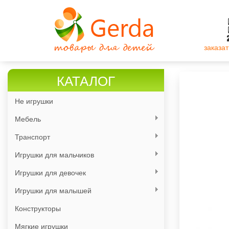
Перейти
к
основному
содержанию
заказат
КАТАЛОГ
Не игрушки
Мебель
Транспорт
Игрушки для мальчиков
Игрушки для девочек
Игрушки для малышей
Конструкторы
Мягкие игрушки