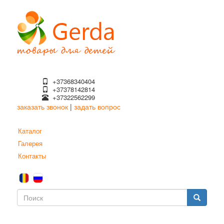
Перейти
к
основному
содержанию
+37368340404
+37378142814
+37322562299
заказать звонок
|
задать вопрос
Каталог
Галерея
Контакты
Форма
поиска
Поиск