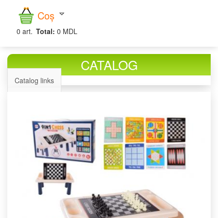
căutare
Coș
0
art.
Total:
0 MDL
CATALOG
Catalog links