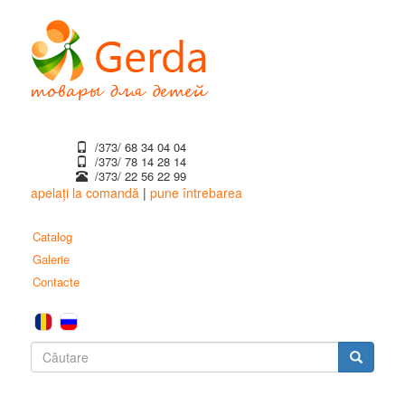
Mergi
la
conţinutul
principal
/373/ 68 34 04 04
/373/ ‎78 14 28 14
/373/ 22 56 22 99
apelați la comandă
|
pune întrebarea
Catalog
Galerie
Contacte
Formular
de
Căutare