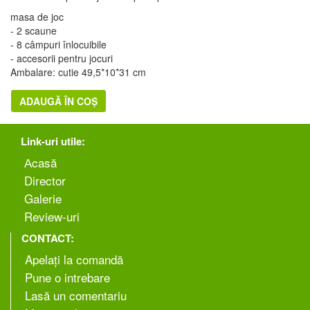
masa de joc
- 2 scaune
- 8 câmpuri înlocuibile
- accesorii pentru jocuri
Ambalare: cutie 49,5*10*31 cm
ADAUGĂ ÎN COȘ
Link-uri utile:
Аcasă
Director
Galerie
Review-uri
CONTACT:
Apelați la comandă
Pune o intrebare
Lasă un comentariu