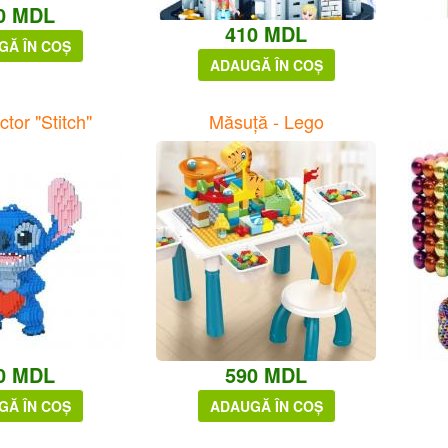
0 MDL
410 MDL
GĂ ÎN COȘ
ADAUGĂ ÎN COȘ
tor "Stitch"
Măsuță - Lego
0 MDL
590 MDL
GĂ ÎN COȘ
ADAUGĂ ÎN COȘ