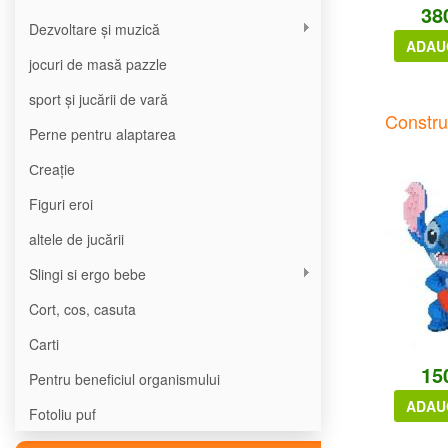
38
Dezvoltare și muzică
ADAU
jocuri de masă pazzle
sport și jucării de vară
Construc
Perne pentru alaptarea
Сreație
Figuri eroi
altele de jucării
Slingi si ergo bebe
Cort, cos, casuta
Carti
15
Pentru beneficiul organismului
ADAU
Fotoliu puf