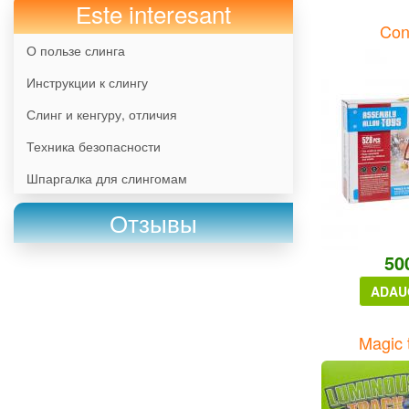
Еste interesant
Con
О пользе слинга
Инструкции к слингу
Слинг и кенгуру, отличия
Техника безопасности
Шпаргалка для слингомам
Отзывы
50
ADAU
Magic 