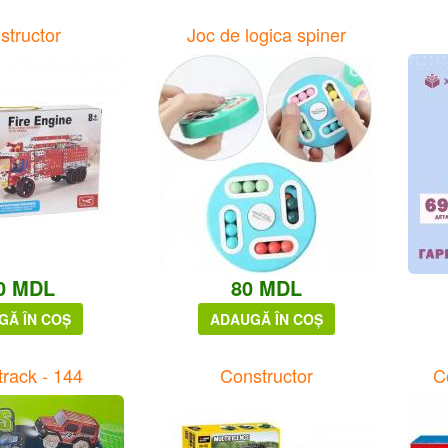
structor
Joc de logica spiner
0 MDL
80 MDL
GĂ ÎN COȘ
ADAUGĂ ÎN COȘ
track - 144
Constructor
C