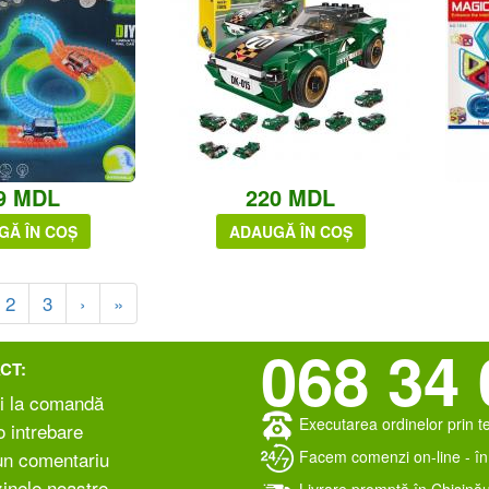
9 MDL
220 MDL
GĂ ÎN COȘ
ADAUGĂ ÎN COȘ
2
3
›
»
068 34 
CT:
i la comandă
Executarea ordinelor prin t
 intrebare
Facem comenzi on-line - în 
un comentariu
inele noastre
Livrare promptă în Chișinău