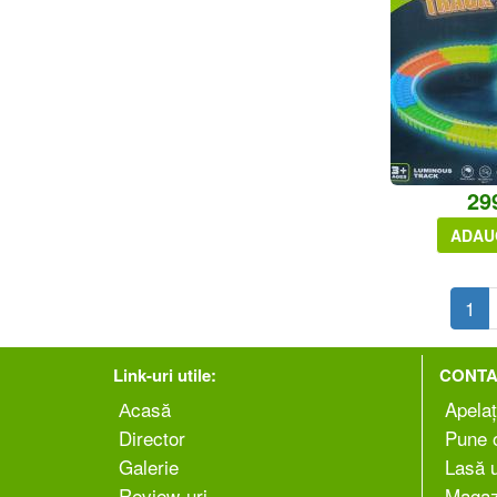
29
ADAU
1
Link-uri utile:
CONTA
Аcasă
Apelaț
Director
Pune o
Galerie
Lasă 
Review-uri
Magaz