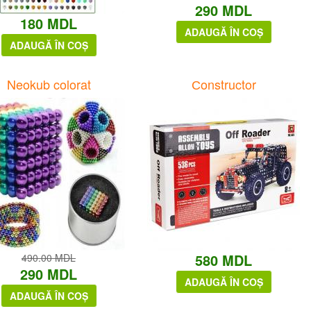
290 MDL
180 MDL
ADAUGĂ ÎN COȘ
ADAUGĂ ÎN COȘ
Neokub colorat
Сonstructor
580 MDL
490.00 MDL
290 MDL
ADAUGĂ ÎN COȘ
ADAUGĂ ÎN COȘ