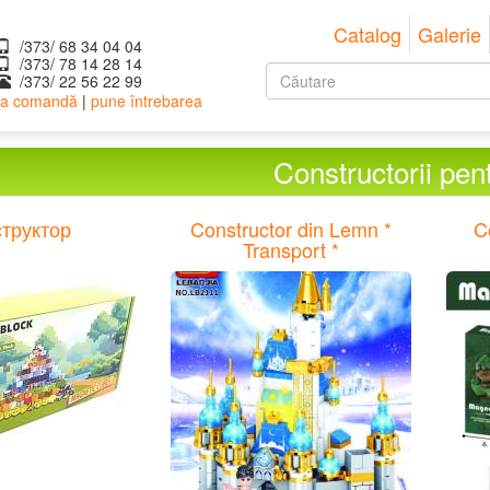
Catalog
Galerie
/373/ 68 34 04 04
/373/ ‎78 14 28 14
Formular
/373/ 22 56 22 99
 la comandă
|
pune întrebarea
de
Căutare
căutare
Constructorii pent
структор
Constructor din Lemn *
C
Transport *