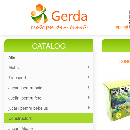
Mergi
la
conţinutul
principal
apelați
CATALOG
Alte
Кон
Mobila
Transport
Jucarii pentru baieti
Jucării pentru fete
jucării pentru bebelus
Constructorii
Jucarii Moale