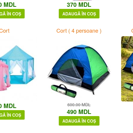
0 MDL
370 MDL
GĂ ÎN COȘ
ADAUGĂ ÎN COȘ
Cort
Cort ( 4 persoane )
0 MDL
600.00 MDL
490 MDL
GĂ ÎN COȘ
ADAUGĂ ÎN COȘ