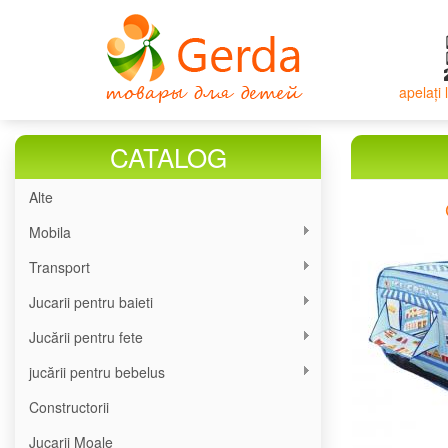
Mergi
la
conţinutul
principal
apelați
CATALOG
Alte
Mobila
Transport
Jucarii pentru baieti
Jucării pentru fete
jucării pentru bebelus
Constructorii
Jucarii Moale