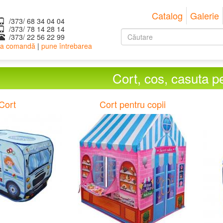
Catalog
Galerie
/373/ 68 34 04 04
/373/ ‎78 14 28 14
Formular
/373/ 22 56 22 99
 la comandă
|
pune întrebarea
de
Căutare
căutare
Cort, cos, casuta pe
Cort
Cort pentru copii