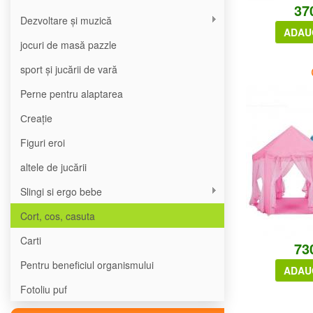
37
Dezvoltare și muzică
ADAU
jocuri de masă pazzle
sport și jucării de vară
Perne pentru alaptarea
Сreație
Figuri eroi
altele de jucării
Slingi si ergo bebe
Cort, cos, casuta
Carti
73
Pentru beneficiul organismului
ADAU
Fotoliu puf