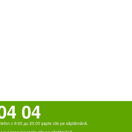
04 04
elefon c 9:00 до 20:00 șapte zile pe săptămână.
jurul ceasului șapte zile pe săptămână.