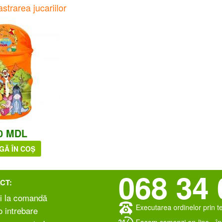
strarea jucariilor
0 MDL
GĂ ÎN COȘ
068 34 
CT:
i la comandă
Executarea ordinelor prin t
 intrebare
Facem comenzi on-line - în 