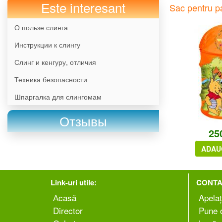
Еste interesant
Sac pentru pa
О пользе слинга
Инструкции к слингу
Слинг и кенгуру, отличия
Техника безопасности
Шпаргалка для слингомам
Отзывы
25
ADAU
Link-uri utile:
CONTA
Аcasă
Apelaț
Director
Pune o