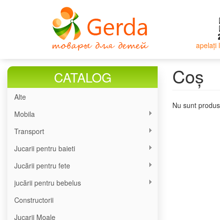
Mergi
la
conţinutul
principal
apelați
Coș
CATALOG
Alte
Nu sunt produs
Mobila
Transport
Jucarii pentru baieti
Jucării pentru fete
jucării pentru bebelus
Constructorii
Jucarii Moale