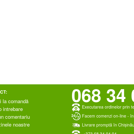
068 34 
CT:
i la comandă
Executarea ordinelor prin t
 intrebare
Facem comenzi on-line - în 
un comentariu
inele noastre
Livrare promptă în Chișinău
+373 ‎68 34 04 04