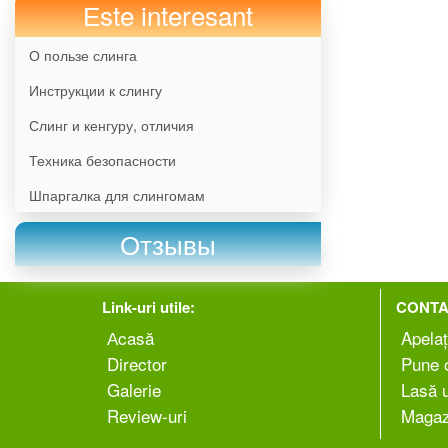
Еste interesant
О пользе слинга
Инструкции к слингу
Слинг и кенгуру, отличия
Техника безопасности
Шпаргалка для слингомам
Отзывы
Link-uri utile:
CONTA
Аcasă
Apelaț
Director
Pune o
Galerie
Lasă 
Review-uri
Magaz