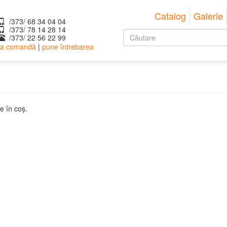
Catalog
Galerie
/373/ 68 34 04 04
/373/ ‎78 14 28 14
Formular
/373/ 22 56 22 99
 la comandă
|
pune întrebarea
de
Căutare
căutare
e în coş.