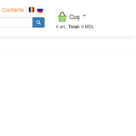
Contacte
Coș
0
art.
Total:
0 MDL