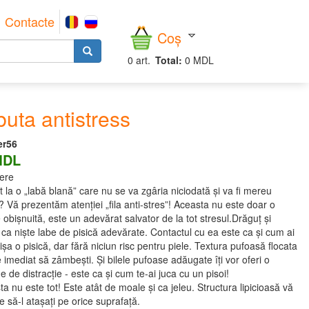
Contacte
Coș
0
art.
Total:
0 MDL
uta antistress
er56
MDL
ere
at la o „labă blană” care nu se va zgâria niciodată și va fi mereu
 Vă prezentăm atenției „fila anti-stres”! Aceasta nu este doar o
e obișnuită, este un adevărat salvator de la tot stresul.Drăguț și
 ca niște labe de pisică adevărate. Contactul cu ea este ca și cum ai
ișa o pisică, dar fără niciun risc pentru piele. Textura pufoasă flocata
e imediat să zâmbești. Și bilele pufoase adăugate îți vor oferi o
e de distracție - este ca și cum te-ai juca cu un pisoi!
ta nu este tot! Este atât de moale și ca jeleu. Structura lipicioasă vă
e să-l atașați pe orice suprafață.