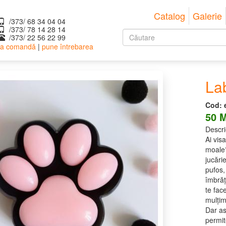
Catalog
Galerie
/373/ 68 34 04 04
/373/ ‎78 14 28 14
Formular
/373/ 22 56 22 99
 la comandă
|
pune întrebarea
de
Căutare
căutare
Lab
Cod:
50 
Descri
Ai vis
moale?
jucări
pufos,
îmbrăț
te fac
mulțim
Dar as
permit