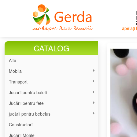
Mergi
la
conţinutul
principal
apelați
CATALOG
Alte
Mobila
Transport
Jucarii pentru baieti
Jucării pentru fete
jucării pentru bebelus
Constructorii
Jucarii Moale