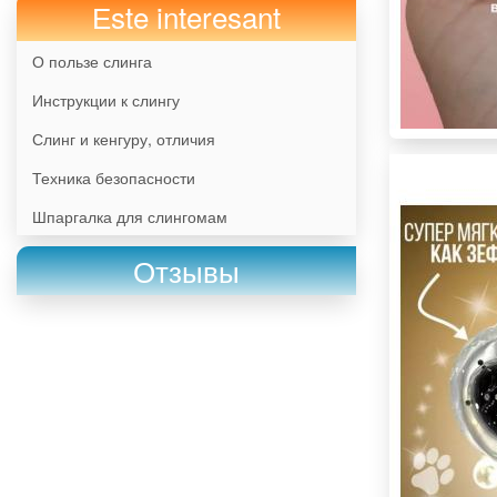
Еste interesant
О пользе слинга
Инструкции к слингу
Слинг и кенгуру, отличия
Техника безопасности
Шпаргалка для слингомам
Отзывы