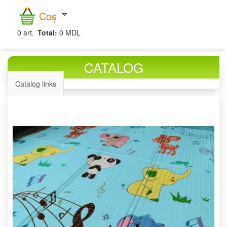
căutare
Coș
0
art.
Total:
0 MDL
CATALOG
Catalog links