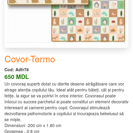
Covor-Termo
Cod:
Adfr78
650 MDL
Un covoraș superb dotat cu dierite desene atrăgătoare care vor
atrage atenția copilului tău. Ideal atât pentru băieți, cât și pentru
fetițe, la sigur se va potrivi în orice interior. Covorasul poate
înlocui cu succes parchetul si poate constitui un element decorativ
interesant al camerei pentru copii. Covorașul stimulează
dezvoltarea psihomotorie a copilului si incurajeaza bebelusul să
se miște.
Dimensiuni -200 cm x 1.80 cm
Grosimea - 0,8 cm