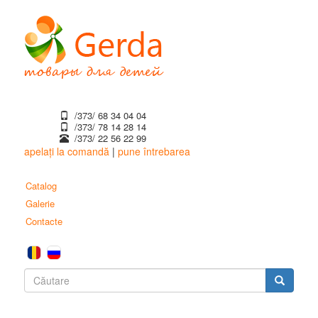
Mergi
la
conţinutul
principal
/373/ 68 34 04 04
/373/ ‎78 14 28 14
/373/ 22 56 22 99
apelați la comandă
|
pune întrebarea
Catalog
Galerie
Contacte
Formular
de
Căutare