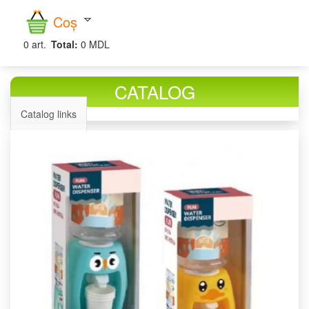
căutare
Coș
0
art.
Total:
0 MDL
CATALOG
Catalog links