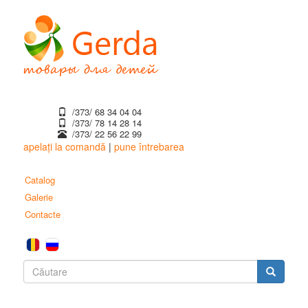
Mergi
la
conţinutul
principal
/373/ 68 34 04 04
/373/ ‎78 14 28 14
/373/ 22 56 22 99
apelați la comandă
|
pune întrebarea
Catalog
Galerie
Contacte
Formular
de
Căutare