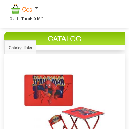
căutare
Coș
0
art.
Total:
0 MDL
CATALOG
Catalog links