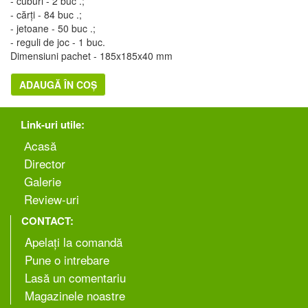
- cuburi - 2 buc .;
- cărți - 84 buc .;
- jetoane - 50 buc .;
- reguli de joc - 1 buc.
Dimensiuni pachet - 185x185x40 mm
ADAUGĂ ÎN COȘ
Link-uri utile:
Аcasă
Director
Galerie
Review-uri
CONTACT:
Apelați la comandă
Pune o intrebare
Lasă un comentariu
Magazinele noastre