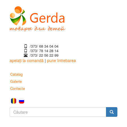
Mergi
la
conţinutul
principal
/373/ 68 34 04 04
/373/ ‎78 14 28 14
/373/ 22 56 22 99
apelați la comandă
|
pune întrebarea
Catalog
Galerie
Contacte
Formular
de
Căutare