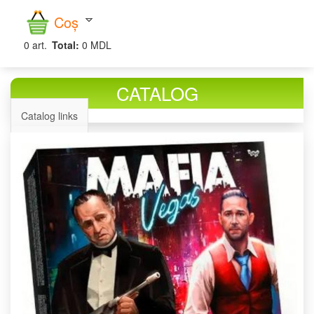
căutare
Coș
0
art.
Total:
0 MDL
CATALOG
Catalog links