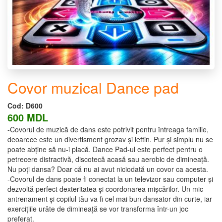
Covor muzical Dance pad
Cod:
D600
600 MDL
-Covorul de muzică de dans este potrivit pentru întreaga familie,
deoarece este un divertisment grozav și ieftin. Pur și simplu nu se
poate abține să nu-i placă. Dance Pad-ul este perfect pentru o
petrecere distractivă, discotecă acasă sau aerobic de dimineață.
Nu poți dansa? Doar că nu ai avut niciodată un covor ca acesta.
-Covorul de dans poate fi conectat la un televizor sau computer și
dezvoltă perfect dexteritatea și coordonarea mișcărilor. Un mic
antrenament și copilul tău va fi cel mai bun dansator din curte, iar
exercițiile urâte de dimineață se vor transforma într-un joc
preferat.