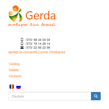
Mergi
la
conţinutul
principal
/373/ 68 34 04 04
/373/ ‎78 14 28 14
/373/ 22 56 22 99
apelați la comandă
|
pune întrebarea
Catalog
Galerie
Contacte
Formular
de
Căutare