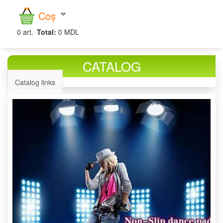
căutare
Coș
0
art.
Total:
0 MDL
CATALOG
Catalog links