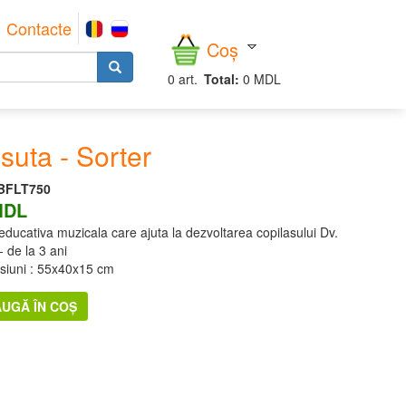
Contacte
Coș
0
art.
Total:
0 MDL
suta - Sorter
BFLT750
MDL
educativa muzicala care ajuta la dezvoltarea copilasului Dv.
- de la 3 ani
siuni : 55x40x15 cm
UGĂ ÎN COȘ