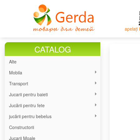
Mergi
la
conţinutul
principal
apelați
CATALOG
Alte
Mobila
Transport
Jucarii pentru baieti
Jucării pentru fete
jucării pentru bebelus
Constructorii
Jucarii Moale