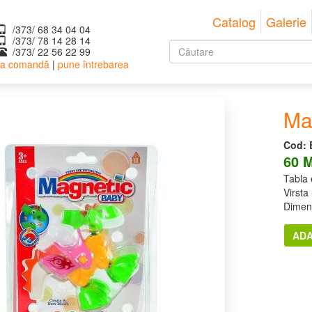
Catalog
Galerie
/373/ 68 34 04 04
/373/ ‎78 14 28 14
Formular
/373/ 22 56 22 99
 la comandă
|
pune întrebarea
de
Căutare
căutare
Ma
Cod:
60 
Tabla 
Virsta 
Dimen
ADA