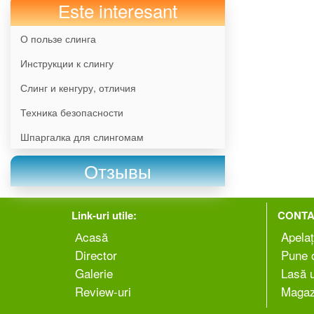
Еste interesant
О пользе слинга
Инструкции к слингу
Слинг и кенгуру, отличия
Техника безопасности
Шпаргалка для слингомам
Отзывы
Link-uri utile:
CONTA
Аcasă
Apelaț
Director
Pune o
Galerie
Lasă 
Review-uri
Magaz