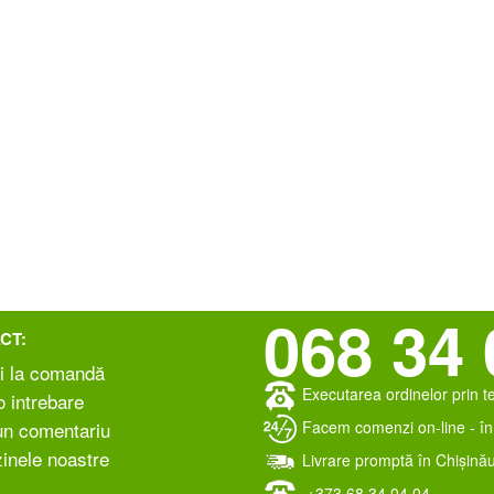
068 34 
CT:
i la comandă
Executarea ordinelor prin t
 intrebare
Facem comenzi on-line - în 
un comentariu
inele noastre
Livrare promptă în Chișinău
+373 ‎68 34 04 04