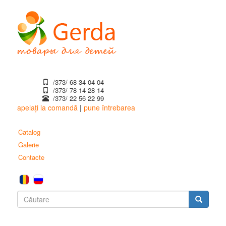
Mergi
la
conţinutul
principal
/373/ 68 34 04 04
/373/ ‎78 14 28 14
/373/ 22 56 22 99
apelați la comandă
|
pune întrebarea
Catalog
Galerie
Contacte
Formular
de
Căutare