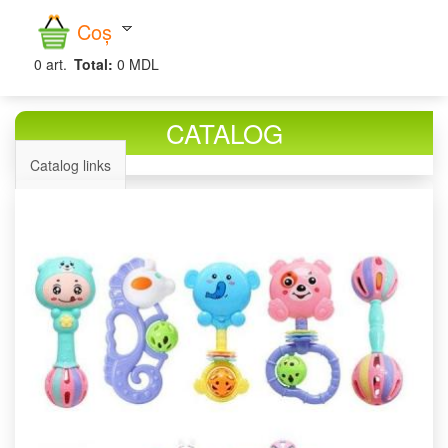
căutare
Coș
0
art.
Total:
0 MDL
CATALOG
Catalog links