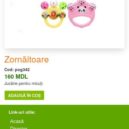
Zornăitoare
Cod:
pog342
160 MDL
Jucărie pentru micuți.
ADAUGĂ ÎN COȘ
Link-uri utile:
Аcasă
Director