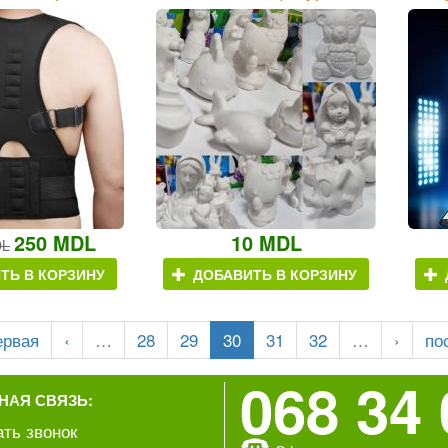
250 MDL
10 MDL
DL
ТЬ В КОРЗИНУ
ДОБАВИТЬ В КОРЗИНУ
ервая
‹
…
28
29
30
31
32
…
›
по
068 34 
НАЯ СВЯЗЬ:
ать звонок