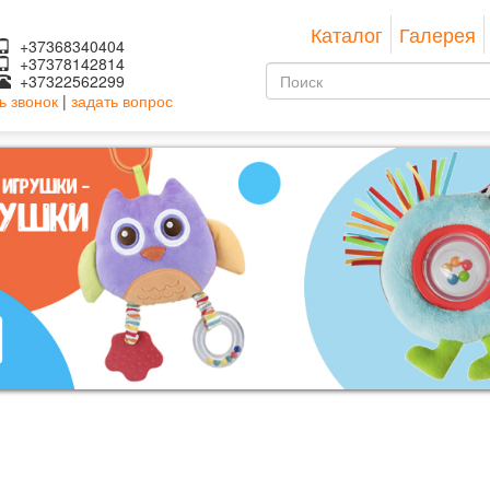
Каталог
Галерея
+37368340404
+37378142814
Форма
+37322562299
ь звонок
|
задать вопрос
поиска
Поиск