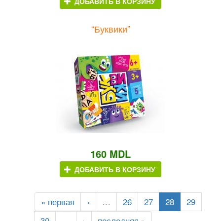
ДОБАВИТЬ В КОРЗИНУ
“Буквики”
160 MDL
ДОБАВИТЬ В КОРЗИНУ
« первая
‹
…
26
27
28
29
30
…
›
последняя »