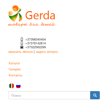
Перейти
к
основному
содержанию
+37368340404
+37378142814
+37322562299
заказать звонок
|
задать вопрос
Каталог
Галерея
Контакты
Форма
поиска
Поиск