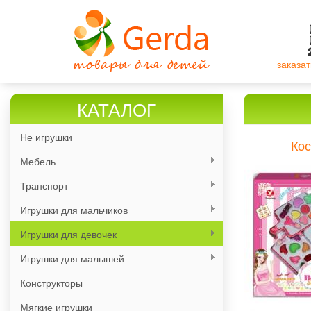
Перейти
к
основному
содержанию
заказат
КАТАЛОГ
Не игрушки
Кос
Мебель
Транспорт
Игрушки для мальчиков
Игрушки для девочек
Игрушки для малышей
Конструкторы
Мягкие игрушки