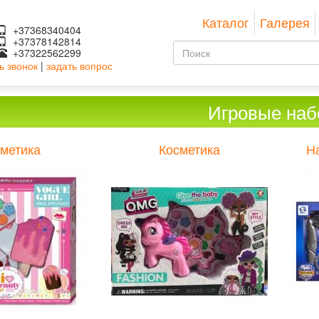
Каталог
Галерея
+37368340404
+37378142814
Форма
+37322562299
ь звонок
|
задать вопрос
поиска
Поиск
Игровые на
метика
Косметика
Н