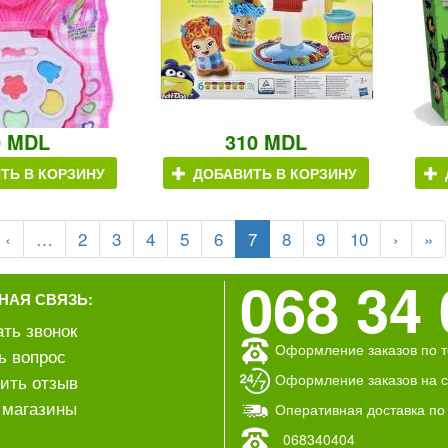
0 MDL
310 MDL
ТЬ В КОРЗИНУ
ДОБАВИТЬ В КОРЗИНУ
‹
…
2
3
4
5
6
7
8
9
10
›
»
068 34 
НАЯ СВЯЗЬ:
ать звонок
Оформление заказов по т
ь вопрос
Оформление заказов на са
ить отзыв
магазины
Оперативная доставка по
068340404