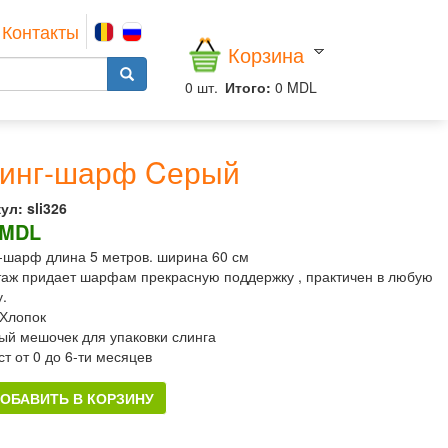
Контакты
Корзина
0
шт.
Итого:
0 MDL
инг-шарф Cерый
ул:
sli326
 MDL
-шарф длина 5 метров. ширина 60 см
таж придает шарфам прекрасную поддержку , практичен в любую
у.
Хлопок
ый мешочек для упаковки слинга
ст от 0 до 6-ти месяцев
ОБАВИТЬ В КОРЗИНУ