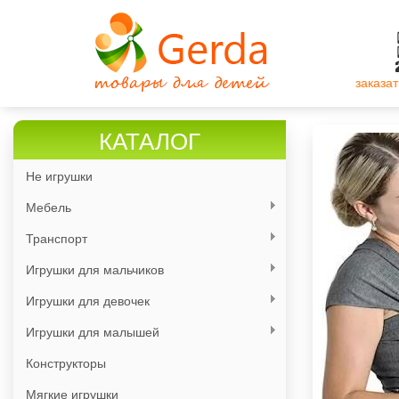
Перейти
к
основному
содержанию
заказат
КАТАЛОГ
Не игрушки
Мебель
Транспорт
Игрушки для мальчиков
Игрушки для девочек
Игрушки для малышей
Конструкторы
Мягкие игрушки