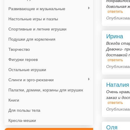
понравилос
довольная ж
Развивающие и музыкальные
ответить
Опубликован
Настольные игры и пазлы
Спортивные и летние игрушки
Ирина
Подушки для кормления
Всегда ста
Девочки- п
Творчество
доставкой 
Фигурки героев
ответить
Опубликован
Остальные игрушки
Слинги и эрго-рюкзачки
Наталия
Палатки, домики, корзины для игрушек
Очень нрав
заказ и до
Книги
ответить
Опубликован
Для пользы тела
Кресла-мешки
Оля