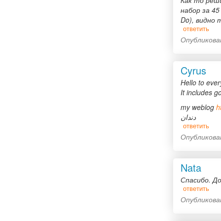
Как то реш
набор за 45
Do), видно 
ответить
Опубликован
Cyrus
Hello to ever
It includes g
my weblog
h
دندان
ответить
Опубликован
Nata
Спасибо. Д
ответить
Опубликован