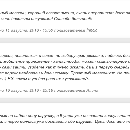
ный магазин, хороший ассортимент, очень оперативная доставка
 очень довольны покупками! Спасибо большое!!!
о 11 августа, 2018 - 13:50 пользователем
Irincic
сервис, позитивчик и совет по выбору эрго-рюкзака, надеюсь доч
, мобильное приложение - катастрофа, может компьютерное ок, 
 сами зайти, увидете как тчжело искать, да и в первую очередь
ас порекомендовали и дали ссылку. Приятный магазинчик. Не по
 ;) P.S. зачем тут два раза имя указывать?...
о 16 августа, 2018 - 23:16 пользователем
Алина
очью на сайте одну игрушку, в 9 утра уже позвонила консульта
а, и через полчаса уже доставили обе игрушки. Цены достаточн