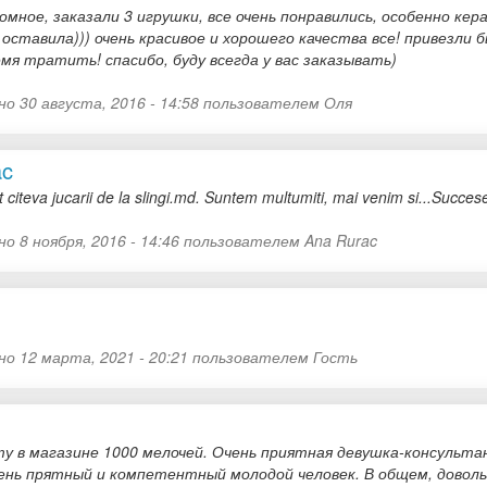
омное, заказали 3 игрушки, все очень понравились, особенно ке
оставила))) очень красивое и хорошего качества все! привезли 
емя тратить! спасибо, буду всегда у вас заказывать)
о 30 августа, 2016 - 14:58 пользователем
Оля
ac
citeva jucarii de la slingi.md. Suntem multumiti, mai venim si...Succes
о 8 ноября, 2016 - 14:46 пользователем
Ana Rurac
но 12 марта, 2021 - 20:21 пользователем
Гость
ту в магазине 1000 мелочей. Очень приятная девушка-консульта
чень прятный и компетентный молодой человек. В общем, доволь