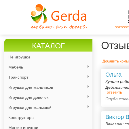
Перейти
к
основному
содержанию
заказат
Отзы
КАТАЛОГ
Не игрушки
Добавить комм
Мебель
Ольга
Транспорт
Купили ребе
Игрушки для мальчиков
Действител
ответить
Игрушки для девочек
Опубликован
Игрушки для малышей
Виктор 
Конструкторы
Заказали ст
Мягкие игрушки