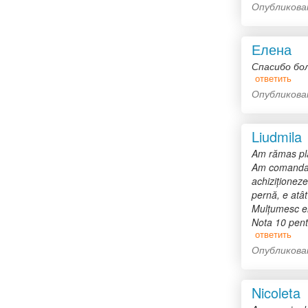
Опубликован
Елена
Спасибо бо
ответить
Опубликова
Liudmila
Am rămas plăc
Am comandat o
achiziționez
pernă, e atâ
Mulțumesc eno
Nota 10 pent
ответить
Опубликова
Nicoleta