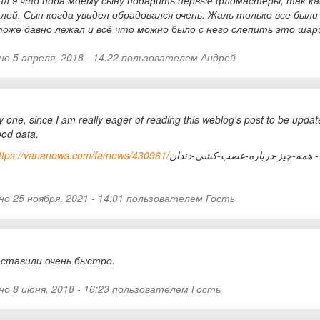
ил я что пора моему сыну подарить первые фломастеры, так как
 лей. Сын когда увидел обрадовался очень. Жаль только все был
тоже давно лежал и всё что можно было с него слепить это шар
о 5 апреля, 2018 - 14:22 пользователем
Андрей
y one, since I am really eager of reading this weblog's post to be updat
ood data.
ttps://vananews.com/fa/news/430961/
-چیز-درباره-عصب-کشی-دندان
о 25 ноября, 2021 - 14:01 пользователем
Гость
оставили очень быстро.
о 8 июня, 2018 - 16:23 пользователем
Гость