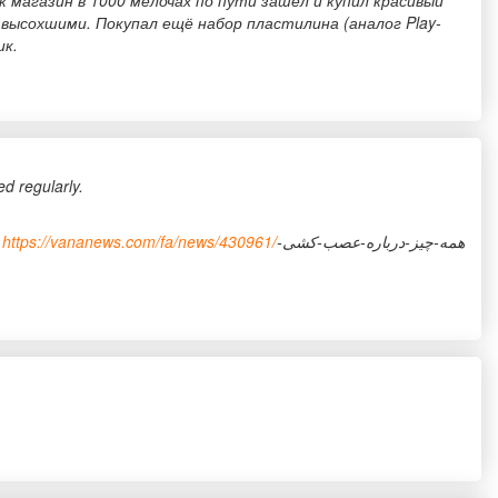
 магазин в 1000 мелочах по пути зашёл и купил красивый
и высохшими. Покупал ещё набор пластилина (аналог Play-
ик.
ed regularly.
همه -
https://vananews.com/fa/news/430961/
همه-چیز-درباره-عصب-کشی-