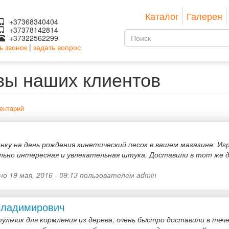
Каталог
Галерея
+37368340404
+37378142814
Форма
+37322562299
ь звонок
|
задать вопрос
поиска
Поиск
вы наших клиентов
ентарий
нку на день рождения кинетический песок в вашем магазине. Игр
ьно интересная и увлекательная штука. Доставили в тот же д
о 19 мая, 2016 - 09:13 пользователем
admin
Владимирович
ульчик для кормления из дерева, очень быстро доставили в теч