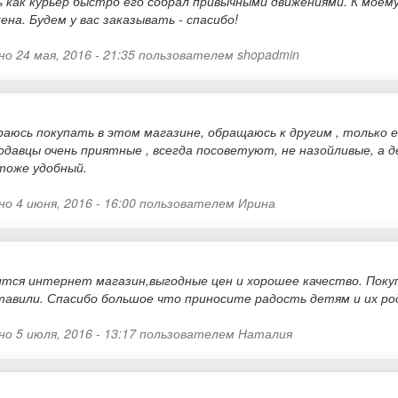
ь как курьер быстро его собрал привычными движениями. К моем
ена. Будем у вас заказывать - спасибо!
о 24 мая, 2016 - 21:35 пользователем
shopadmin
раюсь покупать в этом магазине, обращаюсь к другим , только 
родавцы очень приятные , всегда посоветуют, не назойливые, 
тоже удобный.
о 4 июня, 2016 - 16:00 пользователем
Ирина
ится интернет магазин,выгодные цен и хорошее качество. Поку
ставили. Спасибо большое что приносите радость детям и их р
о 5 июля, 2016 - 13:17 пользователем
Наталия