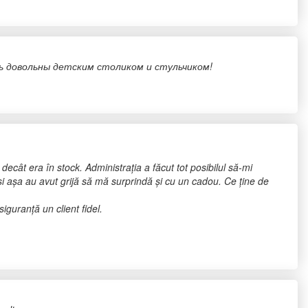
ь довольны детским столиком и стульчиком!
ecât era în stock. Administrația a făcut tot posibilul să-mi
i așa au avut grijă să mă surprindă și cu un cadou. Ce ține de
iguranță un client fidel.