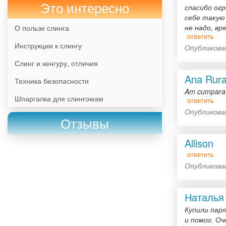
Это интересно
спасибо огр
себе такую 
не надо, вр
О пользе слинга
ответить
Инструкции к слингу
Опубликован
Слинг и кенгуру, отличия
Ana Rur
Техника безопасности
Am cumparat 
Шпаргалка для слингомам
ответить
Опубликован
Отзывы
Allison
ответить
Опубликова
Наталья
Купили пар
и помог. О