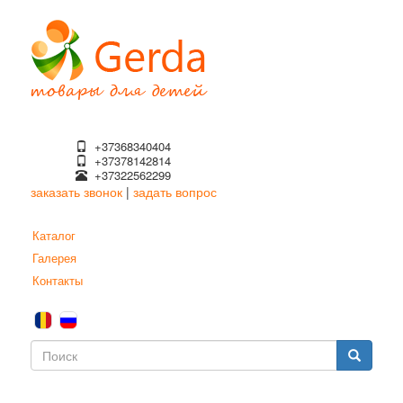
Перейти
к
основному
содержанию
+37368340404
+37378142814
+37322562299
заказать звонок
|
задать вопрос
Каталог
Галерея
Контакты
Форма
поиска
Поиск