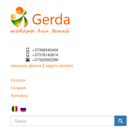
Перейти
к
основному
содержанию
+37368340404
+37378142814
+37322562299
заказать звонок
|
задать вопрос
Каталог
Галерея
Контакты
Форма
поиска
Поиск