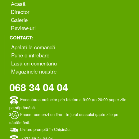
Аcasă
Director
Galerie
Review-uri
CONTACT:
Apelați la comandă
Pune o intrebare
Lasă un comentariu
Magazinele noastre
068 34 04 04
Executarea ordinelor prin telefon c 9:00 до 20:00 șapte zile
pe săptămână.
Facem comenzi on-line - în jurul ceasului șapte zile pe
săptămână.
Livrare promptă în Chișinău.
+373 ‎68 34 04 04