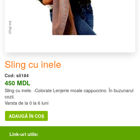
Sling cu inele
Cod:
sli184
450 MDL
Sling cu inele. -Colorate Lenjerie moale cappuccino. În buzunarul
cozii.
Varsta de la 0 la 6 luni
ADAUGĂ ÎN COȘ
Link-uri utile: