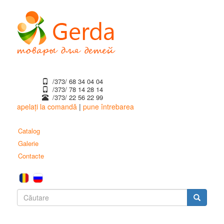
Mergi
la
conţinutul
principal
/373/ 68 34 04 04
/373/ ‎78 14 28 14
/373/ 22 56 22 99
apelați la comandă
|
pune întrebarea
Catalog
Galerie
Contacte
Formular
de
Căutare