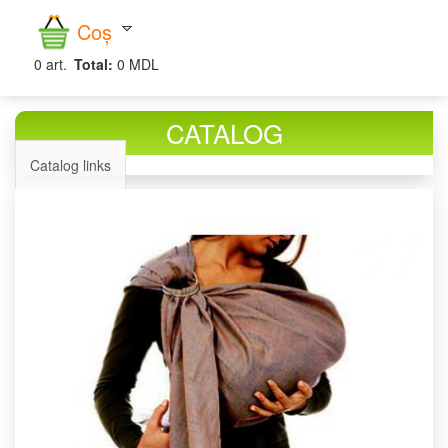
căutare
Coș
0
art.
Total:
0 MDL
CATALOG
Catalog links