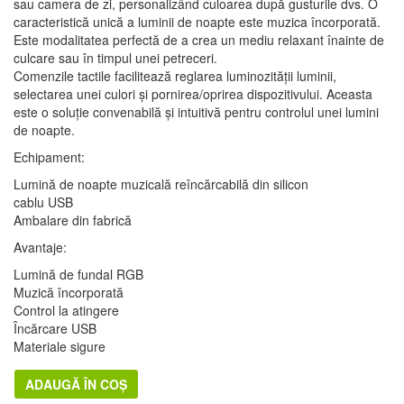
sau camera de zi, personalizând culoarea după gusturile dvs. O
caracteristică unică a luminii de noapte este muzica încorporată.
Este modalitatea perfectă de a crea un mediu relaxant înainte de
culcare sau în timpul unei petreceri.
Comenzile tactile facilitează reglarea luminozității luminii,
selectarea unei culori și pornirea/oprirea dispozitivului. Aceasta
este o soluție convenabilă și intuitivă pentru controlul unei lumini
de noapte.
Echipament:
Lumină de noapte muzicală reîncărcabilă din silicon
cablu USB
Ambalare din fabrică
Avantaje:
Lumină de fundal RGB
Muzică încorporată
Control la atingere
Încărcare USB
Materiale sigure
ADAUGĂ ÎN COȘ