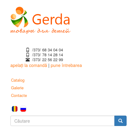
Mergi
la
conţinutul
principal
/373/ 68 34 04 04
/373/ ‎78 14 28 14
/373/ 22 56 22 99
apelați la comandă
|
pune întrebarea
Catalog
Galerie
Contacte
Formular
de
Căutare