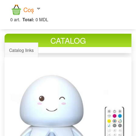
căutare
Coș
0
art.
Total:
0 MDL
CATALOG
Catalog links