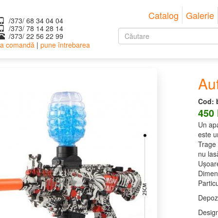
Catalog
Galerie
/373/ 68 34 04 04
/373/ ‎78 14 28 14
Formular
/373/ 22 56 22 99
 la comandă
|
pune întrebarea
de
Căutare
căutare
Au
Cod:
450
Un apa
este u
Trage 
nu las
Ușoare
Dimen
Particu
Depozi
Design