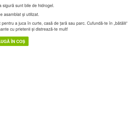
a sigură sunt bile de hidrogel.
e asamblat și utilizat.
it pentru a juca în curte, casă de țară sau parc. Cufundă-te în „bătălii”
sante cu prietenii și distrează-te mult!
UGĂ ÎN COȘ