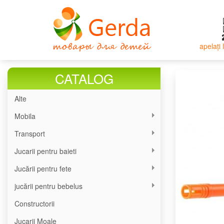
Mergi
la
conţinutul
principal
apelați
CATALOG
Alte
Mobila
Transport
Jucarii pentru baieti
Jucării pentru fete
jucării pentru bebelus
Constructorii
Jucarii Moale