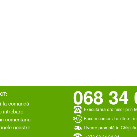
068 34 
CT:
i la comandă
Executarea ordinelor prin t
 intrebare
Facem comenzi on-line - în 
un comentariu
inele noastre
Livrare promptă în Chișinău
+373 ‎68 34 04 04