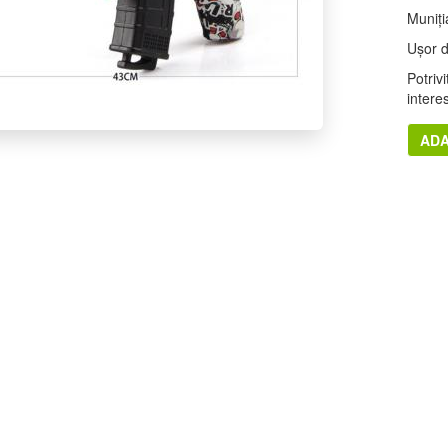
Muniți
Ușor d
Potriv
intere
ADA