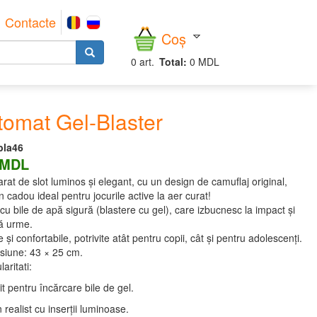
Contacte
Coș
0
art.
Total:
0 MDL
tomat Gel-Blaster
bla46
 MDL
rat de slot luminos și elegant, cu un design de camuflaj original,
n cadou ideal pentru jocurile active la aer curat!
cu bile de apă sigură (blastere cu gel), care izbucnesc la impact și
ă urme.
 și confortabile, potrivite atât pentru copii, cât și pentru adolescenți.
siune: 43 × 25 cm.
laritati:
t pentru încărcare bile de gel.
 realist cu inserții luminoase.