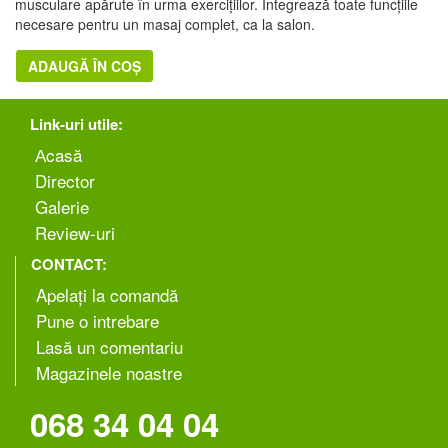
musculare apărute în urma exercițiilor. Integrează toate funcțiile
necesare pentru un masaj complet, ca la salon.
ADAUGĂ ÎN COȘ
Link-uri utile:
Аcasă
Director
Galerie
Review-uri
CONTACT:
Apelați la comandă
Pune o intrebare
Lasă un comentariu
Magazinele noastre
068 34 04 04