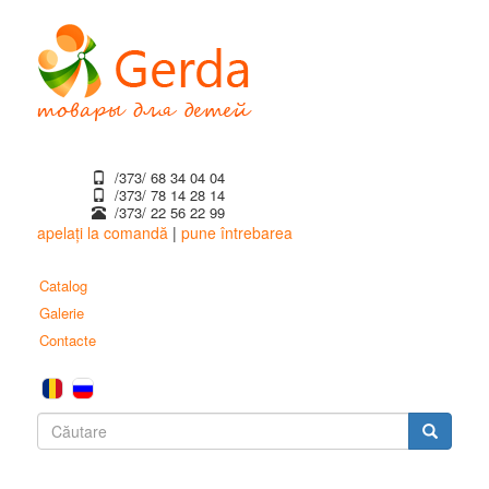
Mergi
la
conţinutul
principal
/373/ 68 34 04 04
/373/ ‎78 14 28 14
/373/ 22 56 22 99
apelați la comandă
|
pune întrebarea
Catalog
Galerie
Contacte
Formular
de
Căutare