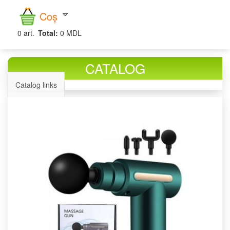
căutare
Coș
0
art.
Total:
0 MDL
CATALOG
Catalog links